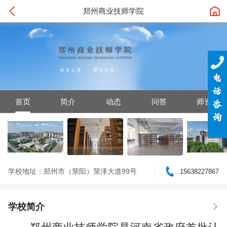
郑州商业技师学院
首页
简介
动态
问答
师资
学校地址：郑州市（荥阳）荥泽大道99号
15638227867
学校简介