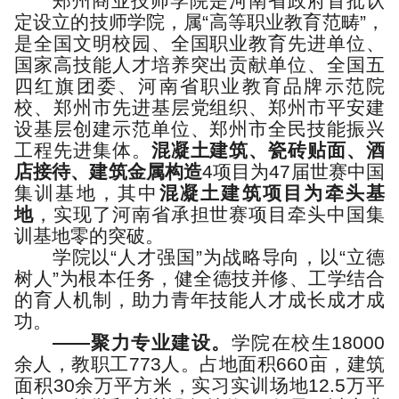
郑州商业技师学院是河南省政府首批认
定设立的技师学院，属“高等职业教育范畴”，
是全国文明校园、全国职业教育先进单位、
国家高技能人才培养突出贡献单位、全国五
四红旗团委、河南省职业教育品牌示范院
校、郑州市先进基层党组织、郑州市平安建
设基层创建示范单位、郑州市全民技能振兴
工程先进集体。
混凝土建筑、瓷砖贴面、酒
店接待、建筑金属构造
4项目为47届世赛中国
集训基地，其中
混凝土建筑项目为牵头基
地
，实现了河南省承担世赛项目牵头中国集
训基地零的突破。
学院以“人才强国”为战略导向，以“立德
树人”为根本任务，健全德技并修、工学结合
的育人机制，助力青年技能人才成长成才成
功。
——
聚力专业建设。
学院在校生18000
余人，教职工773人。占地面积660亩，建筑
面积30余万平方米，实习实训场地12.5万平