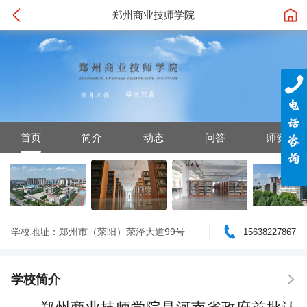
郑州商业技师学院
首页
简介
动态
问答
师资
学校地址：郑州市（荥阳）荥泽大道99号
15638227867
学校简介