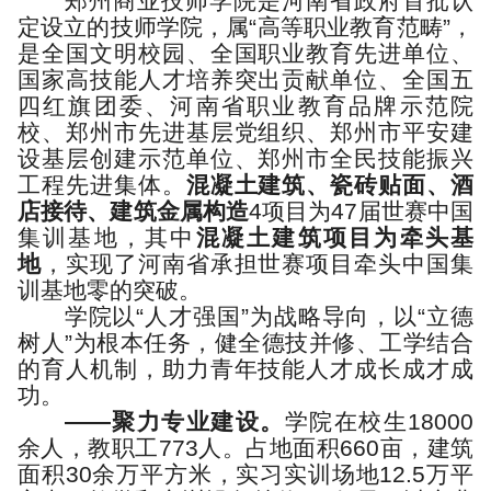
郑州商业技师学院是河南省政府首批认
定设立的技师学院，属“高等职业教育范畴”，
是全国文明校园、全国职业教育先进单位、
国家高技能人才培养突出贡献单位、全国五
四红旗团委、河南省职业教育品牌示范院
校、郑州市先进基层党组织、郑州市平安建
设基层创建示范单位、郑州市全民技能振兴
工程先进集体。
混凝土建筑、瓷砖贴面、酒
店接待、建筑金属构造
4项目为47届世赛中国
集训基地，其中
混凝土建筑项目为牵头基
地
，实现了河南省承担世赛项目牵头中国集
训基地零的突破。
学院以“人才强国”为战略导向，以“立德
树人”为根本任务，健全德技并修、工学结合
的育人机制，助力青年技能人才成长成才成
功。
——
聚力专业建设。
学院在校生18000
余人，教职工773人。占地面积660亩，建筑
面积30余万平方米，实习实训场地12.5万平