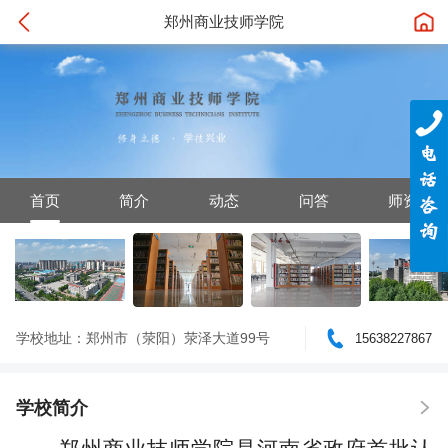
郑州商业技师学院
首页
简介
动态
问答
师资
学校地址：郑州市（荥阳）荥泽大道99号
15638227867
学校简介