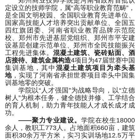
郑州商业技师学院是河南省政府首批认
定设立的技师学院，属“高等职业教育范畴”，
是全国文明校园、全国职业教育先进单位、
国家高技能人才培养突出贡献单位、全国五
四红旗团委、河南省职业教育品牌示范院
校、郑州市先进基层党组织、郑州市平安建
设基层创建示范单位、郑州市全民技能振兴
工程先进集体。
混凝土建筑、瓷砖贴面、酒
店接待、建筑金属构造
4项目为47届世赛中国
集训基地，其中
混凝土建筑项目为牵头基
地
，实现了河南省承担世赛项目牵头中国集
训基地零的突破。
学院以“人才强国”为战略导向，以“立德
树人”为根本任务，健全德技并修、工学结合
的育人机制，助力青年技能人才成长成才成
功。
——
聚力专业建设。
学院在校生18000
余人，教职工773人。占地面积660亩，建筑
面积30余万平方米，实习实训场地12.5万平